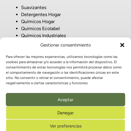
Suavizantes
Detergentes Hogar
Químicos Hogar
Químicos Ecolabel
Químicos Industriales
Gestionar consentimiento
Para ofrecer las mejores experiencias, utilizamos tecnologías como las
Carretera Castellón de Rugat, 1, 03850
cookies para almacenar y/o acceder a la información del dispositivo. El
Beniarrés, Alicante
consentimiento de estas tecnologías nos permitirá procesar datos como
el comportamiento de navegación o las identificaciones únicas en este
965 51 50 25
sitio. No consentir o retirar el consentimiento, puede afectar
info@celuquimia.com
negativamente a ciertas características y funciones.
Aceptar
© 2026 CELUQUIMIA · Todos los derechos reservados
Denegar
Aviso legal
Ver preferencias
Política de privacidad