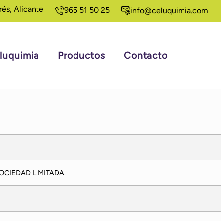
rés, Alicante
965 51 50 25
info@celuquimia.com
luquimia
Productos
Contacto
OCIEDAD LIMITADA.