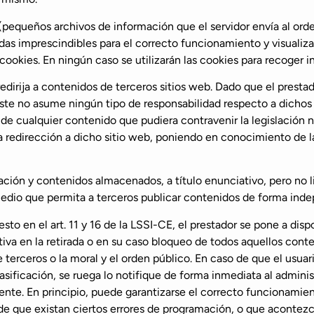
 (pequeños archivos de información que el servidor envía al ord
s imprescindibles para el correcto funcionamiento y visualizaci
e cookies. En ningún caso se utilizarán las cookies para recoger 
 redirija a contenidos de terceros sitios web. Dado que el prest
 éste no asume ningún tipo de responsabilidad respecto a dichos
de cualquier contenido que pudiera contravenir la legislación na
 la redirección a dicho sitio web, poniendo en conocimiento de
ación y contenidos almacenados, a título enunciativo, pero no li
medio que permita a terceros publicar contenidos de forma inde
to en el art. 11 y 16 de la LSSI-CE, el prestador se pone a disp
iva en la retirada o en su caso bloqueo de todos aquellos conte
e terceros o la moral y el orden público. En caso de que el usuar
sificación, se ruega lo notifique de forma inmediata al administ
te. En principio, puede garantizarse el correcto funcionamiento
d de que existan ciertos errores de programación, o que acontez