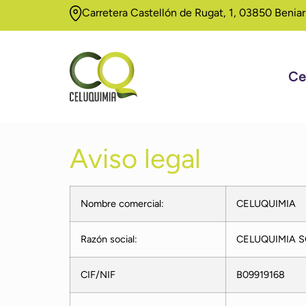
Carretera Castellón de Rugat, 1, 03850 Beniar
Ce
Aviso legal
Nombre comercial:
CELUQUIMIA
Razón social:
CELUQUIMIA S
CIF/NIF
B09919168